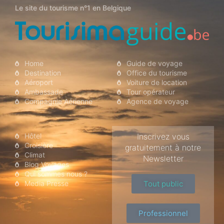
Le site du tourisme n°1 en Belgique
Aéroport
Home
Guide de voyage
Destination
Office du tourisme
Aéroport
Voiture de location
Ambassade
Tour opérateur
Compagnie Aérienne
Agence de voyage
Hôtel
Inscrivez vous
Croisière
gratuitement à notre
Climat
Newsletter
Blog Voyages
Qui sommes nous ?
Media Presse
Tout public
Professionnel