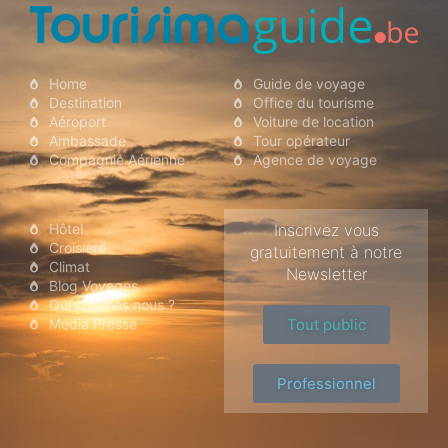
Aéroport
Home
Guide de voyage
Destination
Office du tourisme
Aéroport
Voiture de location
Ambassade
Tour opérateur
Compagnie Aérienne
Agence de voyage
Hôtel
Inscrivez vous
Croisière
gratuitement à notre
Climat
Newsletter
Blog Voyages
Qui sommes nous ?
Media Presse
Tout public
Professionnel