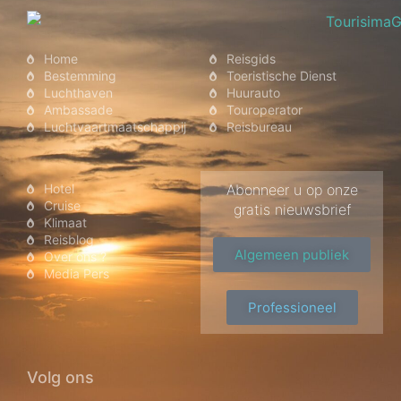
Home
Reisgids
Bestemming
Toeristische Dienst
Luchthaven
Huurauto
Ambassade
Touroperator
Luchtvaartmaatschappij
Reisbureau
Hotel
Abonneer u op onze
Cruise
gratis nieuwsbrief
Klimaat
Reisblog
Algemeen publiek
Over ons ?
Media Pers
Professioneel
Volg ons