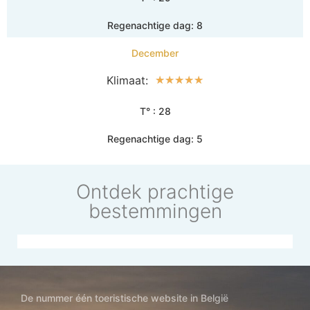
Regenachtige dag: 8
December
Klimaat:
☆
☆
☆
☆
☆
T° : 28
Regenachtige dag: 5
Ontdek prachtige
bestemmingen
ypte
Singapore
Nederland
De
Kroat
Verenigde
De nummer één toeristische website in België
Staten