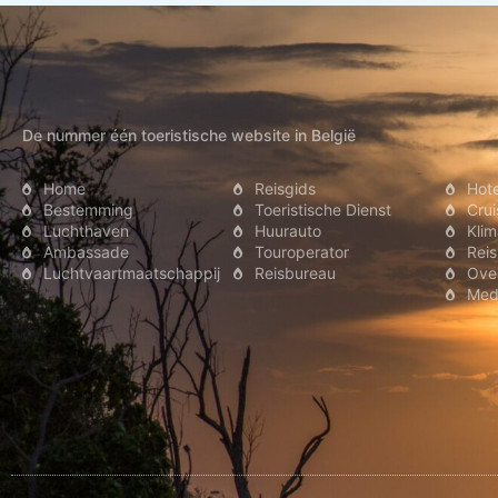
Singapore
Nede
De nummer één toeristische website in België
Home
Reisgids
Hote
Bestemming
Toeristische Dienst
Crui
Luchthaven
Huurauto
Klim
Ambassade
Touroperator
Reis
Luchtvaartmaatschappij
Reisbureau
Over
Med