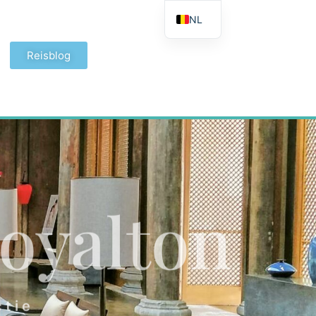
NL
FR
Reisblog
EN
Royalton
ctie