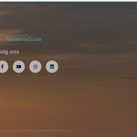
Kroatië
Colombi
olg ons