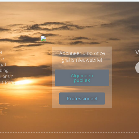
rland
De Verenigde
Staten
V
l
Abonneer u op onze
se
gratis nieuwsbrief
aat
blog
Algemeen
 ons ?
publiek
ia Pers
Professioneel