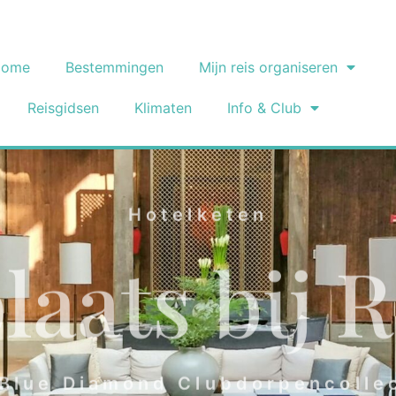
Home
Bestemmingen
Mijn reis organiseren
Reisgidsen
Klimaten
Info & Club
Hotelketen
laats bij 
Blue Diamond Clubdorpencolle