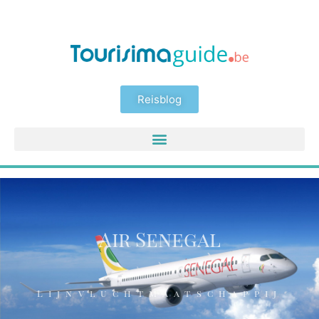
Reisblog
Air Senegal
Lijnvluchtmaatschappij