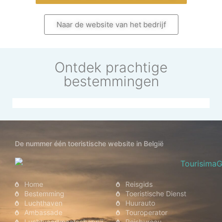
Naar de website van het bedrijf
Ontdek prachtige
bestemmingen
ypte
Singapore
Nederland
De
Kroat
Verenigde
De nummer één toeristische website in België
Staten
Home
Reisgids
Bestemming
Toeristische Dienst
Luchthaven
Huurauto
Ambassade
Touroperator
Luchtvaartmaatschappij
Reisbureau