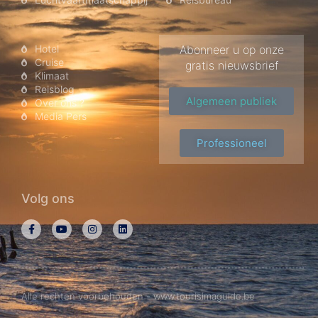
Hotel
Abonneer u op onze
Cruise
gratis nieuwsbrief
Klimaat
Reisblog
Algemeen publiek
Over ons ?
Media Pers
Professioneel
Volg ons
Alle rechten voorbehouden - www.tourisimaguide.be